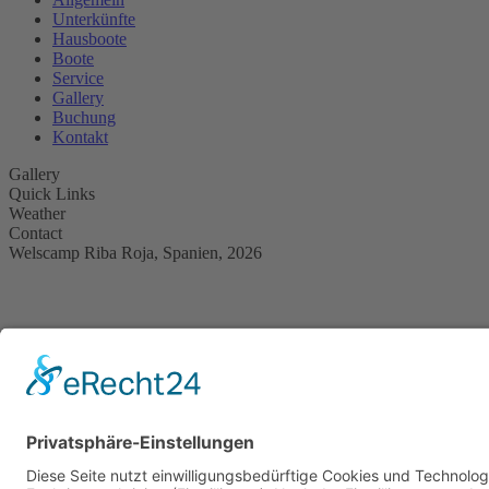
Unterkünfte
Hausboote
Boote
Service
Gallery
Buchung
Kontakt
Gallery
Quick Links
Weather
Contact
Welscamp Riba Roja, Spanien, 2026