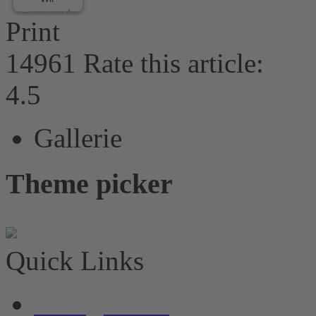
verwenden
Print
Facebook
Social
14961
Rate this article:
Plugins,
um
4.5
Inhalte
einzubetten.
Dieser
Gallerie
Service
kann
Daten
Theme picker
zu
Ihren
Aktivitäten
sammeln.
Bitte
lesen
Quick Links
Sie die
Details
Neuigkeiten
durch
und