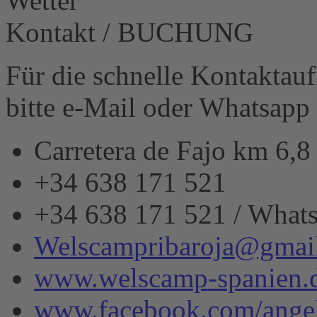
Wetter
powered
by
Kontakt / BUCHUNG
Usercentrics
Consent
Management
Für die schnelle Kontakta
Platform
&
bitte e-Mail oder Whatsapp
eRecht24
Carretera de Fajo km 6,
+34 638 171 521
+34 638 171 521 / What
Welscampribaroja@gmai
www.welscamp-spanien.
www.facebook.com/angel