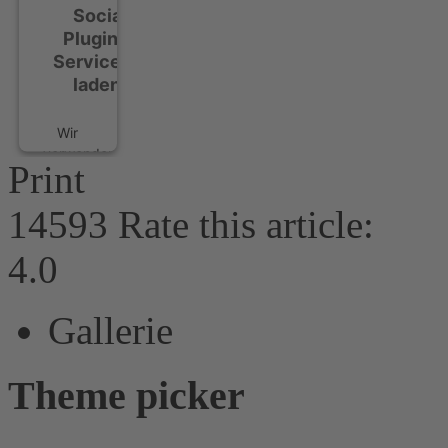
Social
Plugins-
Service zu
laden!
Wir
verwenden
Print
Facebook
Social
14593
Rate this article:
Plugins,
um
4.0
Inhalte
einzubetten.
Dieser
Gallerie
Service
kann
Daten
Theme picker
zu
Ihren
Aktivitäten
sammeln.