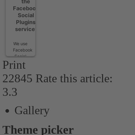
the
Facebook
Social
Plugins
service!
We use
Facebook
Social
Print
Plugins
to
22845
Rate this article:
embed
content
3.3
that
may
collect
Gallery
data
about
your
Theme picker
activity.
Please