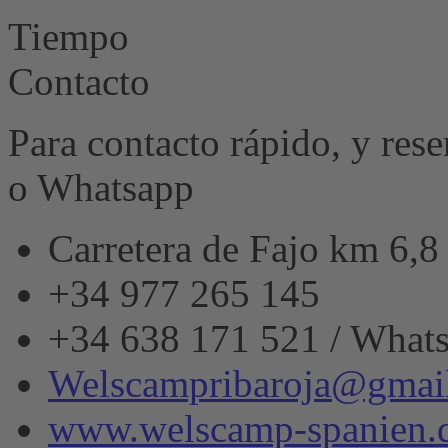
&
Tiempo
eRecht24
Contacto
Para contacto rápido, y res
o Whatsapp
Carretera de Fajo km 6,
+34 977 265 145
+34 638 171 521 / What
Welscampribaroja@gmai
www.welscamp-spanien.