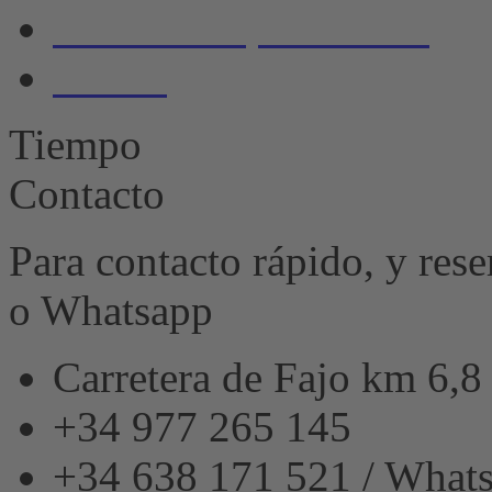
by
Política de privacidad
Usercentrics
Consent
Huella
Management
Platform
&
Tiempo
eRecht24
Contacto
Para contacto rápido, y res
o Whatsapp
Carretera de Fajo km 6,
+34 977 265 145
+34 638 171 521 / What