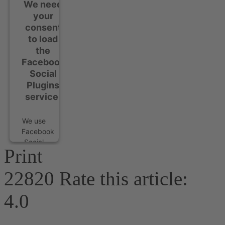
We need
your
consent
to load
the
Facebook
Social
Plugins
service!
We use
Facebook
Social
Print
Plugins
to
22820
Rate this article:
embed
content
4.0
that
may
collect