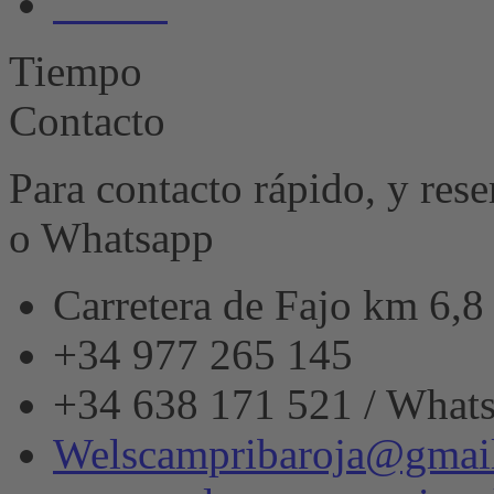
Huella
Management
Platform
&
Tiempo
eRecht24
Contacto
Para contacto rápido, y res
o Whatsapp
Carretera de Fajo km 6,
+34 977 265 145
+34 638 171 521 / What
Welscampribaroja@gmai