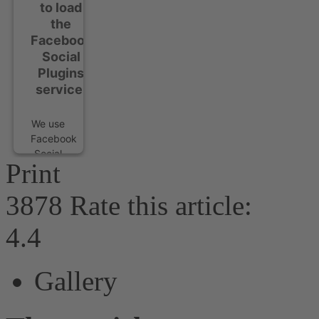
to load
the
Facebook
Social
Plugins
service!
We use
Facebook
Social
Print
Plugins
to
3878
Rate this article:
embed
content
4.4
that
may
collect
Gallery
data
about
your
activity.