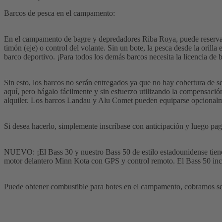
Barcos de pesca en el campamento:
En el campamento de bagre y depredadores Riba Roya, puede reservar 
timón (eje) o control del volante. Sin un bote, la pesca desde la oril
barco deportivo. ¡Para todos los demás barcos necesita la licencia de b
Sin esto, los barcos no serán entregados ya que no hay cobertura de s
aquí, pero hágalo fácilmente y sin esfuerzo utilizando la compensación 
alquiler. Los barcos Landau y Alu Comet pueden equiparse opciona
Si desea hacerlo, simplemente inscríbase con anticipación y luego pa
NUEVO: ¡El Bass 30 y nuestro Bass 50 de estilo estadounidense tiene
motor delantero Minn Kota con GPS y control remoto. El Bass 50 incl
Puede obtener combustible para botes en el campamento, cobramos s