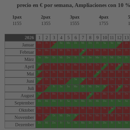
precio en € por semana, Ampliaciones con 10 %
1pax
2pax
3pax
4pax
1155
1355
1555
1755