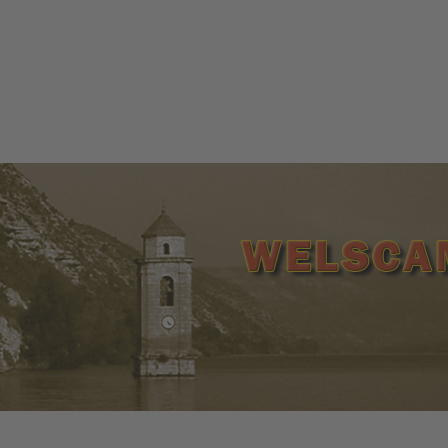
ww.welscamp-spanien.de | +34 977 265 145 | +34 638 171 5