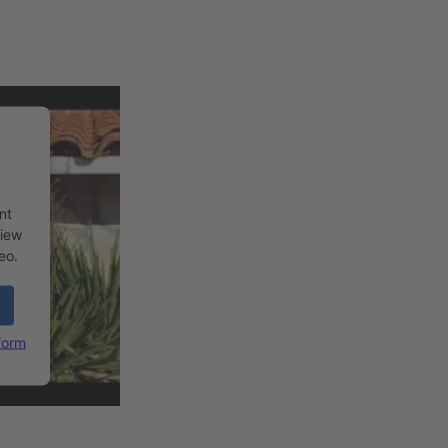
nt
view
eo.
form