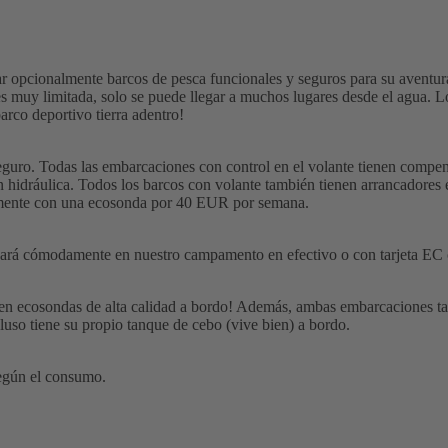
opcionalmente barcos de pesca funcionales y seguros para su aventura
la es muy limitada, solo se puede llegar a muchos lugares desde el agua.
arco deportivo tierra adentro!
eguro. Todas las embarcaciones con control en el volante tienen compen
hidráulica. Todos los barcos con volante también tienen arrancadores elé
lmente con una ecosonda por 40 EUR por semana.
gará cómodamente en nuestro campamento en efectivo o con tarjeta EC o 
n ecosondas de alta calidad a bordo! Además, ambas embarcaciones tamb
uso tiene su propio tanque de cebo (vive bien) a bordo.
egún el consumo.