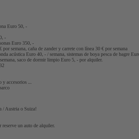
ona Euro 50, -
, -
rsonas Euro 350, -
 € por semana, caña de zander y carrete con línea 30 € por semana
sonda acústica Euro 40, - / semana, sistemas de boya pesca de bagre Eur
 semana, saco de dormir limpio Euro 5, - por alquiler.
 32
 y accesorios ...
barco
 / Austria o Suiza!
reserve un auto de alquiler.