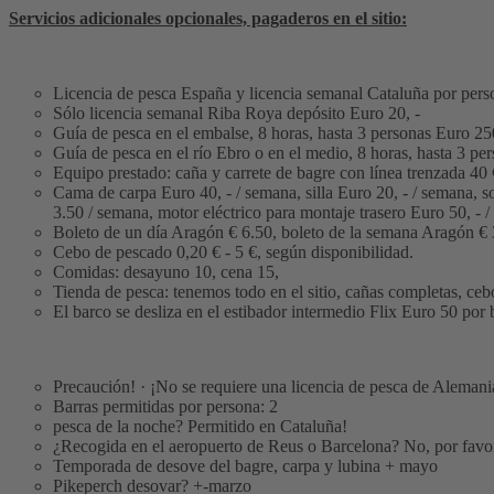
Servicios adicionales opcionales, pagaderos en el sitio:
Licencia de pesca España y licencia semanal Cataluña por pers
Sólo licencia semanal Riba Roya depósito Euro 20, -
Guía de pesca en el embalse, 8 horas, hasta 3 personas Euro 250
Guía de pesca en el río Ebro o en el medio, 8 horas, hasta 3 pe
Equipo prestado: caña y carrete de bagre con línea trenzada 40
Cama de carpa Euro 40, - / semana, silla Euro 20, - / semana, 
3.50 / semana, motor eléctrico para montaje trasero Euro 50, - /
Boleto de un día Aragón € 6.50, boleto de la semana Aragón €
Cebo de pescado 0,20 € - 5 €, según disponibilidad.
Comidas: desayuno 10, cena 15,
Tienda de pesca: tenemos todo en el sitio, cañas completas, cebo
El barco se desliza en el estibador intermedio Flix Euro 50 por 
Precaución! · ¡No se requiere una licencia de pesca de Alemania
Barras permitidas por persona: 2
pesca de la noche? Permitido en Cataluña!
¿Recogida en el aeropuerto de Reus o Barcelona? No, por favor 
Temporada de desove del bagre, carpa y lubina + mayo
Pikeperch desovar? +-marzo