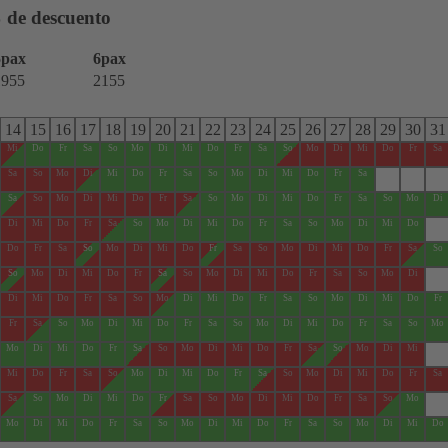
 de descuento
5pax
6pax
1955
2155