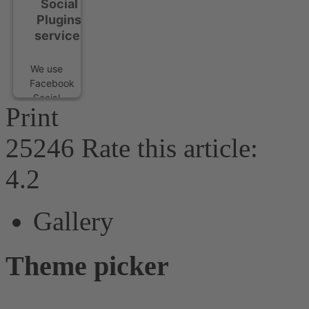
Social
Plugins
service!
We use
Facebook
Social
Print
Plugins
to
25246
Rate this article:
embed
content
4.2
that
may
collect
Gallery
data
about
your
Theme picker
activity.
Please
review
the